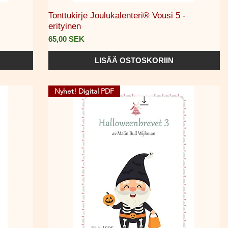
Pikakatselu
Tonttukirje Joulukalenteri® Vousi 5 -
erityinen
Hinta
65,00 SEK
LISÄÄ OSTOSKORIIN
Nyhet! Digital PDF