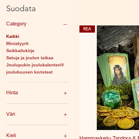
Suodata
Category
REA
Kaikki
Miniatyyrit
Seikkailukirje
Satuja ja joulun taikaa
Joulupukin joulukalenteri®
joulukuusen koristeet
Hinta
5 SEK
412 SEK
Väri
Kieli
Pikakat
Hammaskeiju Tandora & F