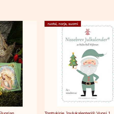
ruotsi, norja, suomi
selu
Pikakatselu
luorian
Tonttukirje Joulukalenteri® Vuosi 1