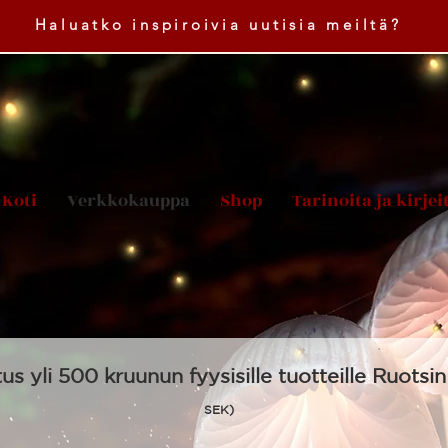
Haluatko inspiroivia uutisia meiltä?
Koti
Verkkokauppa
Shop
Tarinoita ja kirjei
tus yli 500 kruunun fyysisille tuotteille Ruotsin 
SEK)