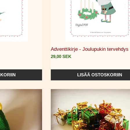
selu
Pikakatselu
Adventtikirje - Joulupukin tervehdys
Hinta
29,00 SEK
KORIIN
LISÄÄ OSTOSKORIIN