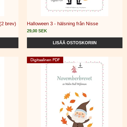
Pikakatselu
(2 brev)
Halloween 3 - hälsning från Nisse
Hinta
29,00 SEK
LISÄÄ OSTOSKORIIN
Digitaalinen PDF