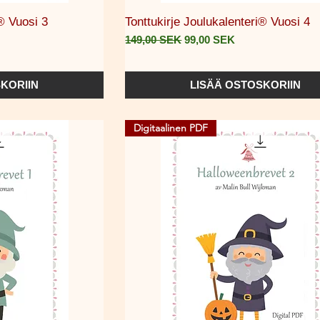
selu
Pikakatselu
i® Vuosi 3
Tonttukirje Joulukalenteri® Vuosi 4
Normaali hinta
Alehinta
149,00 SEK
99,00 SEK
KORIIN
LISÄÄ OSTOSKORIIN
Digitaalinen PDF