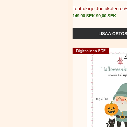
Pikakat
Tonttukirje Joulukalenter
Normaali hinta
Alehinta
149,00 SEK
99,00 SEK
LISÄÄ OSTOS
Digitaalinen PDF