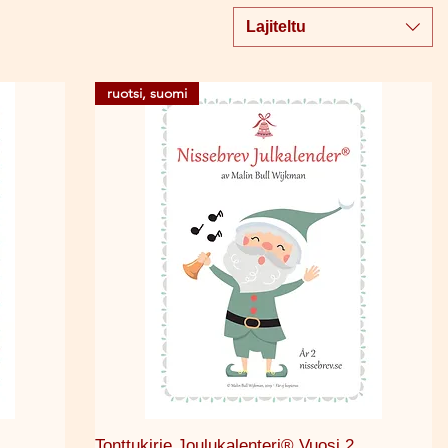
Lajiteltu
ruotsi, suomi
Pikakatselu
Tonttukirje Joulukalenteri® Vuosi 2