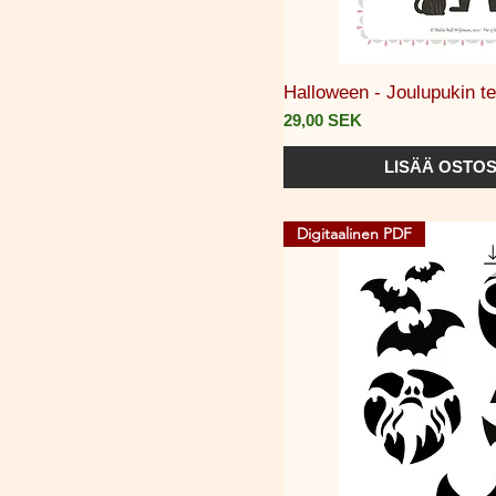
Pikakat
Halloween - Joulupukin t
Hinta
29,00 SEK
LISÄÄ OSTOS
Digitaalinen PDF