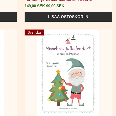
Normaali hinta
Alehinta
149,00 SEK
99,00 SEK
LISÄÄ OSTOSKORIIN
Svenska