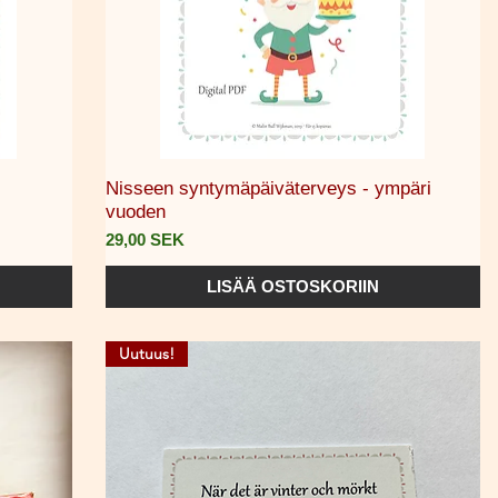
Pikakatselu
Nisseen syntymäpäiväterveys - ympäri
vuoden
Hinta
29,00 SEK
LISÄÄ OSTOSKORIIN
Uutuus!