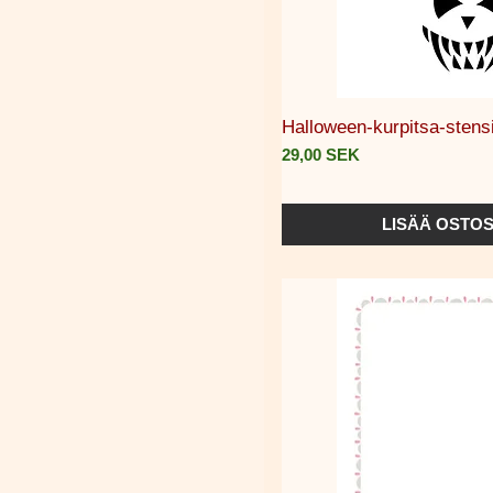
Pikakat
Halloween-kurpitsa-stensii
Hinta
29,00 SEK
LISÄÄ OSTOS