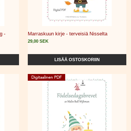
Pikakatselu
g -
Marraskuun kirje - terveisiä Nisselta
Hinta
29,00 SEK
LISÄÄ OSTOSKORIIN
Digitaalinen PDF