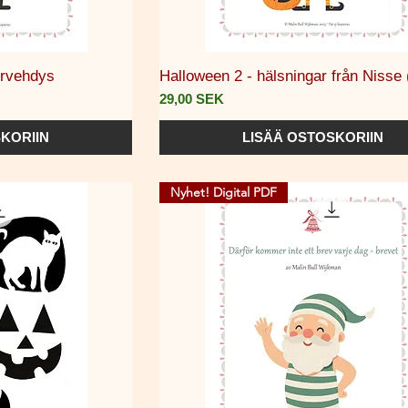
selu
Pikakatselu
ervehdys
Halloween 2 - hälsningar från Nisse 
Hinta
29,00 SEK
KORIIN
LISÄÄ OSTOSKORIIN
Nyhet! Digital PDF