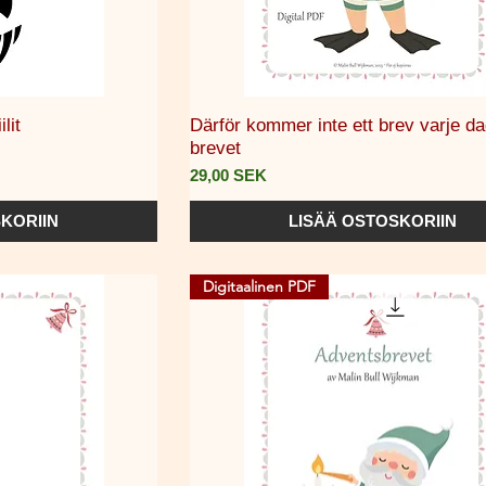
selu
Pikakatselu
lit
Därför kommer inte ett brev varje da
brevet
Hinta
29,00 SEK
KORIIN
LISÄÄ OSTOSKORIIN
Digitaalinen PDF