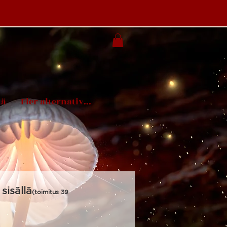
tä
Fler alternativ...
sisällä
(toimitus 3
9