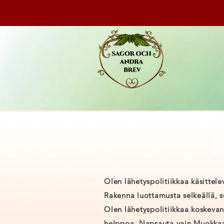
T
Olen lähetyspolitiikkaa käsittele
Rakenna luottamusta selkeällä, su
Olen lähetyspolitiikkaa koskevan
helppoa. Napsauta vain Muokkaa t