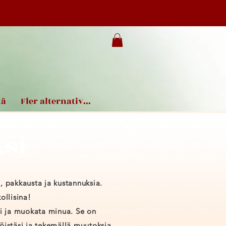
tä
Fler alternativ...
si
a, pakkausta ja kustannuksia.
ollisina!
si ja muokata minua. Se on
öistäsi ja tekemällä muutoksia