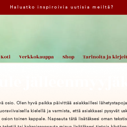
Haluatko inspiroivia uutisia meiltä?
Koti
Verkkokauppa
Shop
Tarinoita ja kirjei
ule jälleenmyyjäk
vä osio. Olen hyvä paikka päivittää asiakkaillesi lähetystapoj
oraviivaisella kielellä ja varmista, että asiakkaasi pysyvät usk
 osion toinen kappale. Napsauta tätä lisätäksesi oman teksti
ekstiä tai kaksoisnapsauta minua lisätäksesi tietoja käytänn