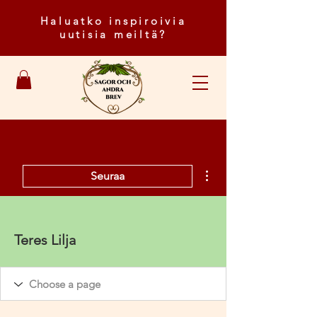
Haluatko inspiroivia
uutisia meiltä?
Lisää toimintoja
Seuraa
Teres Lilja