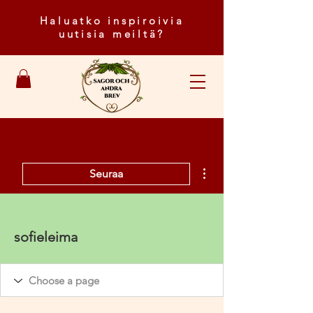
Haluatko inspiroivia
uutisia meiltä?
Lisää toimintoja
Seuraa
sofieleima