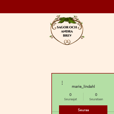
Lisää toimintoja
marie_lindahl
0
0
Seuraajat
Seurataan
Seuraa