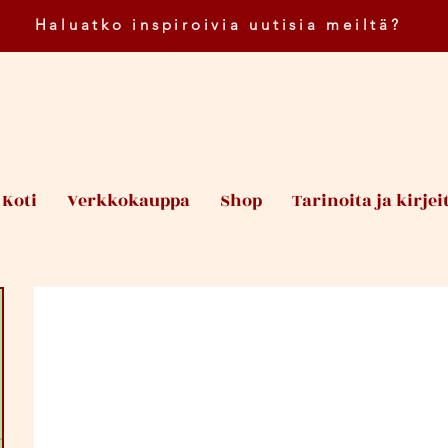
Haluatko inspiroivia uutisia meiltä?
Koti
Verkkokauppa
Shop
Tarinoita ja kirjei