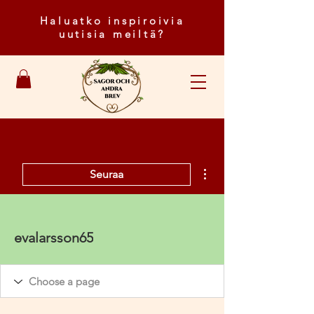
Haluatko inspiroivia
uutisia meiltä?
Lisää toimintoja
Seuraa
evalarsson65