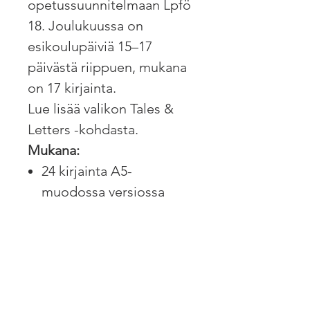
opetussuunnitelmaan Lpfö
18. Joulukuussa on
esikoulupäiviä 15–17
päivästä riippuen, mukana
on 17 kirjainta.
Lue lisää valikon Tales &
Letters -kohdasta.
Mukana:
24 kirjainta A5-
muodossa versiossa
Standard ja sisarukset.
17 kirjainta A5-
muodossa esikoulun
versiossa.
Vinkkejä ja vihjeitä