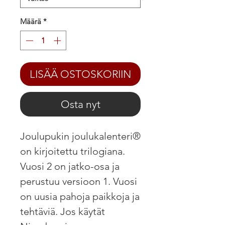
Määrä
*
LISÄÄ OSTOSKORIIN
Osta nyt
Joulupukin joulukalenteri®
on kirjoitettu trilogiana.
Vuosi 2 on jatko-osa ja
perustuu versioon 1. Vuosi
on uusia pahoja paikkoja ja
tehtäviä. Jos käytät