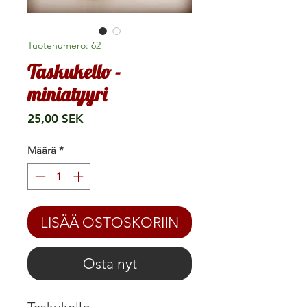
Tuotenumero: 62
Taskukello -
miniatyyri
Hinta
25,00 SEK
Määrä
*
LISÄÄ OSTOSKORIIN
Osta nyt
Taskukello