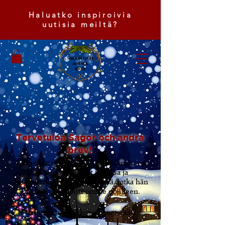
Haluatko inspiroivia
uutisia meiltä?
Tervetuloa Sagor och andra
brev!
Tänne kirjailija Malin Bull Wijkman on
koonnut maagiset satunsa ja
mielikuvitukselliset kirjeensä, jotka hän
alun perin kirjoitti omille pojilleen.
Vaihda kieli valikossa suomeksi.