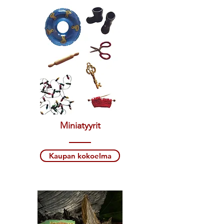
Miniatyyrit
Kaupan kokoelma