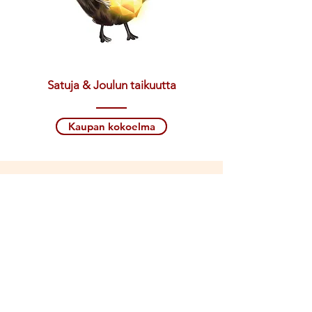
Satuja & Joulun taikuutta
Kaupan kokoelma
Ota meihin yhteyttä
Palaan luoksesi 24 tunnin sisällä.